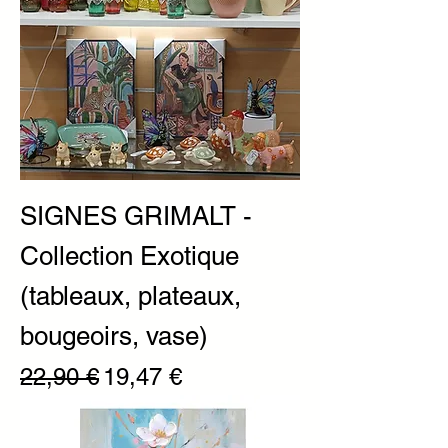
SIGNES GRIMALT -
Collection Exotique
(tableaux, plateaux,
bougeoirs, vase)
Prix original
Prix promotionnel
22,90 €
19,47 €