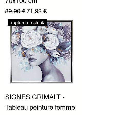
70x100 cm
Prix original
Prix promotionnel
89,90 €
71,92 €
rupture de stock
SIGNES GRIMALT -
Tableau peinture femme