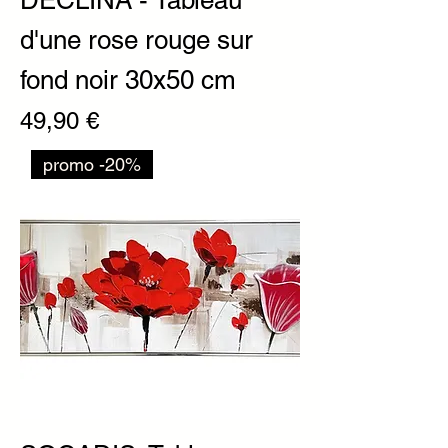
DECLINA - Tableau
d'une rose rouge sur
fond noir 30x50 cm
Prix
49,90 €
promo -20%