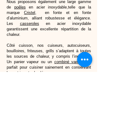
Nous proposons également une large gamme
de
poêles
en acier inoxydable,telle que la
marque
Cristel
, en fonte et en fonte
d’aluminium, alliant robustesse et élégance.
Les
casseroles
en acier inoxydable
garantissent une excellente répartition de la
chaleur.
Côté cuisson, nos cuiseurs, autocuiseurs,
bouilloires, friteuses, grills s’adaptent à toutes
les sources de chaleur, y compris l’induction.
Un panier vapeur ou un
combiné vapeur
est
parfait pour cuisiner sainement en conservant
les nutriments des légumes.
Pour la préparation, choisissez parmi nos
hachoirs,
planches à découper
, fouets,
mandolines, moulins, balances de cuisine,
essoreuse à salade
,
tire-bouchons
ou spatules
en silicone.
Enfin, des salières et des poivrières serviront à
stocker vos épices et ajouter de la saveur à
chaque préparation.
L’utilisation de poches à douilles et de
moules à