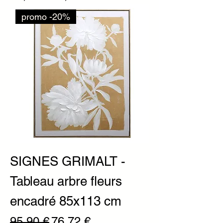
promo -20%
SIGNES GRIMALT -
Tableau arbre fleurs
encadré 85x113 cm
Prix original
Prix promotionnel
95,90 €
76,72 €