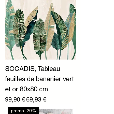
SOCADIS, Tableau
feuilles de bananier vert
et or 80x80 cm
Prix original
Prix promotionnel
99,90 €
69,93 €
promo -20%