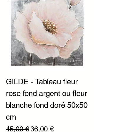
GILDE - Tableau fleur
rose fond argent ou fleur
blanche fond doré 50x50
cm
Prix original
Prix promotionnel
45,00 €
36,00 €