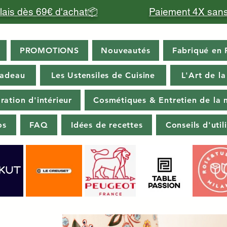
relais dès 69€ d'achat📦
Paiement 4X sans
PROMOTIONS
Nouveautés
Fabriqué en 
cadeau
Les Ustensiles de Cuisine
L'Art de la
ration d'intérieur
Cosmétiques & Entretien de la 
os
FAQ
Idées de recettes
Conseils d'util