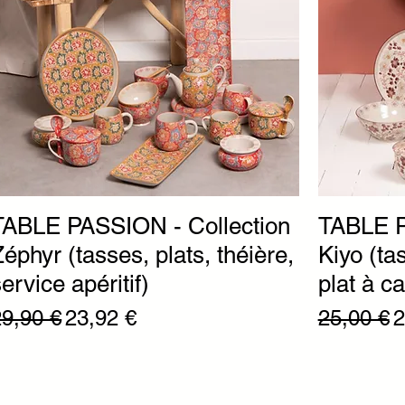
TABLE PASSION - Collection
TABLE P
Zéphyr (tasses, plats, théière,
Kiyo (tas
ervice apéritif)
plat à ca
rix original
Prix promotionnel
Prix origi
P
29,90 €
23,92 €
25,00 €
2