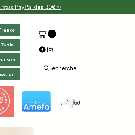
 frais PayPal dès 30€ ✨
France
 Table
maison
recherche
isation