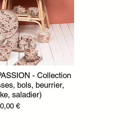
ASSION - Collection
ses, bols, beurrier,
ke, saladier)
nal
rix promotionnel
0,00 €