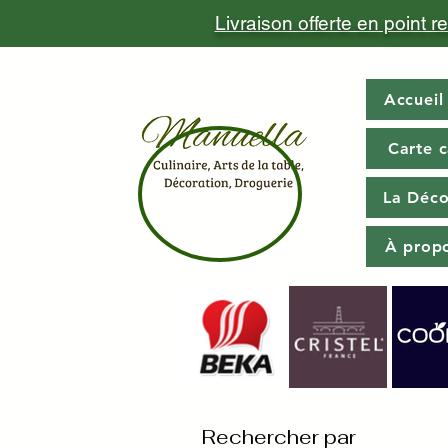
Livraison offerte en point 
Accueil
Carte 
La Déco
À prop
Rechercher par