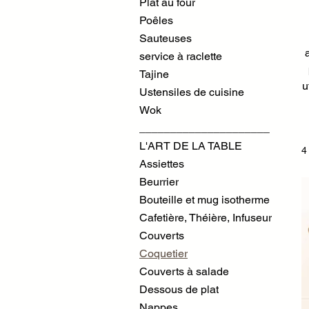
Plat au four
Poêles
Sauteuses
service à raclette
Tajine
u
Ustensiles de cuisine
Wok
_____________________
L'ART DE LA TABLE
4
Assiettes
Beurrier
Bouteille et mug isotherme
Cafetière, Théière, Infuseur
Couverts
Coquetier
Couverts à salade
Dessous de plat
Nappes