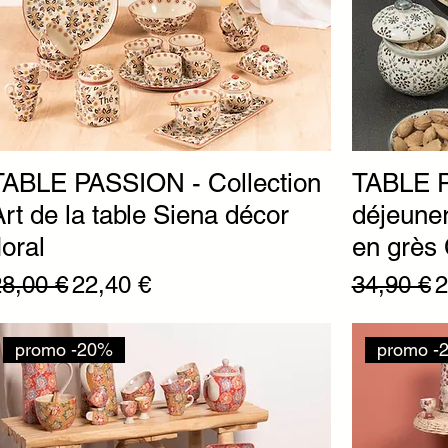
TABLE PASSION - Collection
TABLE P
Art de la table Siena décor
déjeuner
loral
en grès 
rix original
Prix promotionnel
Prix origi
P
28,00 €
22,40 €
34,90 €
2
promo -20%
promo -