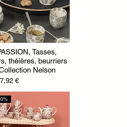
ASSION, Tasses,
s, théières, beurriers
Collection Nelson
nal
rix promotionnel
7,92 €
20%