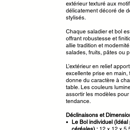
extérieur texturé aux motif
délicatement décoré de d
stylisés.
Chaque saladier et bol es
offrant robustesse et finit
allie tradition et modernit
salades, fruits, pâtes ou 
L’extérieur en relief appor
excellente prise en main, t
donne du caractère à cha
table. Les couleurs lumin
assortir les modèles pou
tendance.
Déclinaisons et Dimensio
Le Bol individuel (Idéal
céréales) :
12 x 12 x 5,