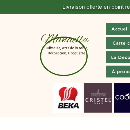
Livraison offerte en point 
Accueil
Carte 
La Déco
À prop