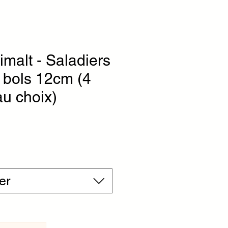
imalt - Saladiers
 bols 12cm (4
au choix)
x
er