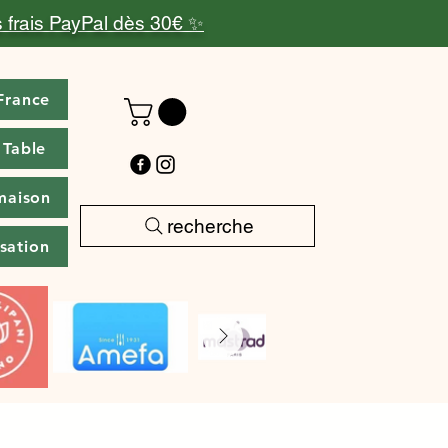
 frais PayPal dès 30€ ✨
France
 Table
maison
recherche
isation