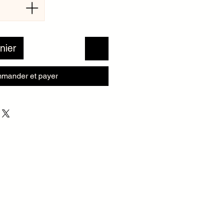
nier
mander et payer