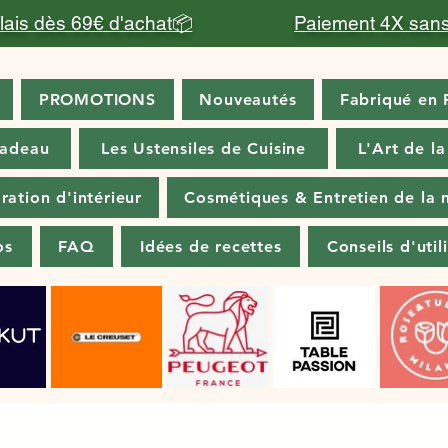
relais dès 69€ d'achat📦
Paiement 4X sans
PROMOTIONS
Nouveautés
Fabriqué en 
cadeau
Les Ustensiles de Cuisine
L'Art de la
ration d'intérieur
Cosmétiques & Entretien de la 
os
FAQ
Idées de recettes
Conseils d'util