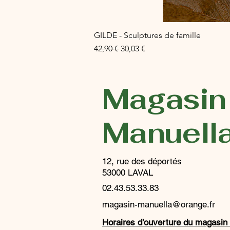
GILDE - Sculptures de famille
Prix original
Prix promotionnel
42,90 €
30,03 €
Magasin
Manuell
12, rue des déportés
53000 LAVAL
02.43.53.33.83
magasin-manuella@orange.fr
Horaires d'ouverture du magasin 