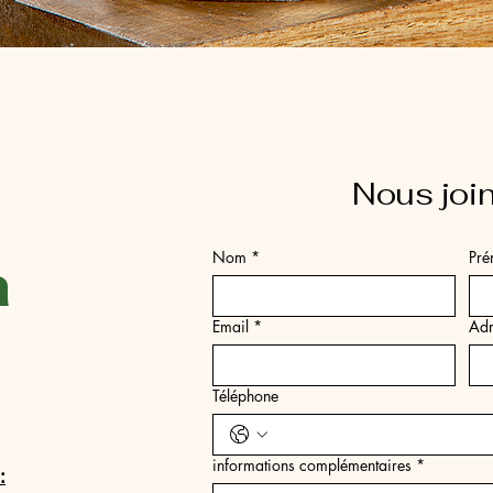
Aperçu rapide
Nous joi
a
Nom
*
Pr
Email
*
Adr
Téléphone
informations complémentaires
*
: