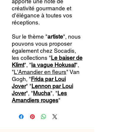
apporte une note de
créativité gourmande et
d'élégance à toutes vos
réceptions.
Sur le thème "
artiste
", nous
pouvons vous proposer
également chez Socadis,
les collections "
Le baiser de
Klimt
", "
la vague Hokusaï
",
"
L'Amandier en fleurs
" Van
Gogh, "
Frida par Loui
Jover
" "
Lennon par Loui
Jover
", "
Mucha
", "
Les
Amandiers rouges
"