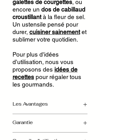
galettes de courgettes
, ou
encore un
dos de cabillaud
croustillant
à la fleur de sel.
Un ustensile pensé pour
durer,
cuisiner sainement
et
sublimer votre quotidien.
Pour plus d'idées
d'utilisation, nous vous
proposons des
idées de
recettes
pour régaler tous
les gourmands.
Les Avantages
- Poêle inox
finition brillant
Garantie
miroir
technologie Multiply
trilaminé
,
inox / aluminium / inox sur les côtés
Garantie à vie contre tous vices de
et 5 couches inox / aluminium / inox /