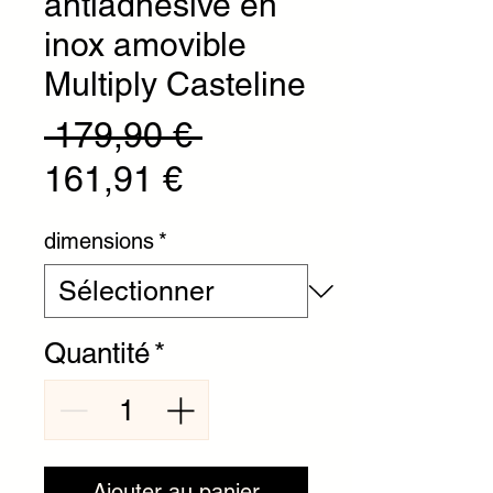
antiadhésive en
inox amovible
Multiply Casteline
Prix original
 179,90 € 
Prix promotionnel
161,91 €
dimensions
*
Quantité
*
Ajouter au panier