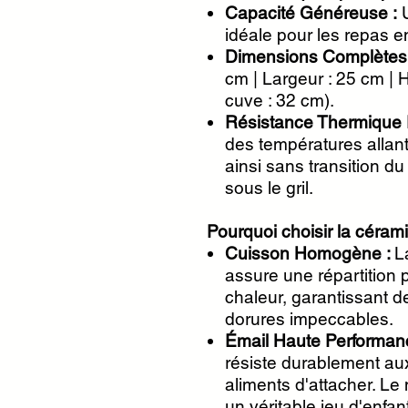
Capacité Généreuse :
U
idéale pour les repas en
Dimensions Complètes 
cm | Largeur : 25 cm | Ha
cuve : 32 cm).
Résistance Thermique 
des températures allant
ainsi sans transition du
sous le gril.
Pourquoi choisir la céram
Cuisson Homogène :
L
assure une répartition 
chaleur, garantissant d
dorures impeccables.
Émail Haute Performan
résiste durablement au
aliments d'attacher. Le
un véritable jeu d'enfant