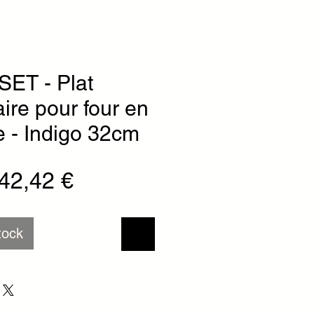
ET - Plat
ire pour four en
 - Indigo 32cm
Prix original
Prix promotionnel
42,42 €
tock