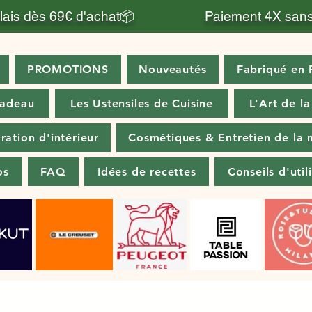
relais dès 69€ d'achat📦
Paiement 4X sans
PROMOTIONS
Nouveautés
Fabriqué en 
cadeau
Les Ustensiles de Cuisine
L'Art de la
ration d'intérieur
Cosmétiques & Entretien de la 
os
FAQ
Idées de recettes
Conseils d'util