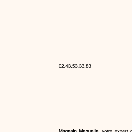
Magasin
Manuell
02.43.53.33.83
Horaires d'ouverture du magasin 
Magasin Manuella
, votre expert 