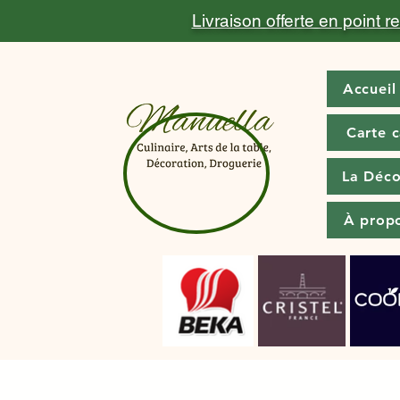
Livraison offerte en point 
Accueil
Carte 
La Déco
À prop