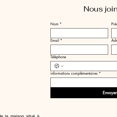
Nous joi
a
Nom
*
Pr
Email
*
Adr
Téléphone
informations complémentaires
*
:
Envoyer
de la maison situé à