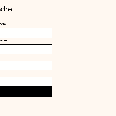
ndre
énom
esse