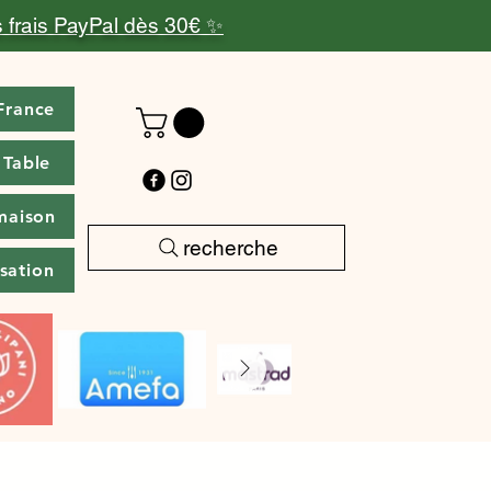
 frais PayPal dès 30€ ✨
France
 Table
maison
recherche
isation