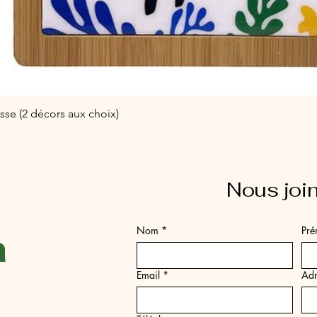
sse (2 décors aux choix)
Aperçu rapide
Nous joi
a
Nom
*
Pr
Email
*
Adr