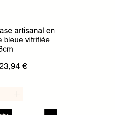
ase artisanal en
bleue vitrifiée
28cm
Prix original
Prix promotionnel
23,94 €