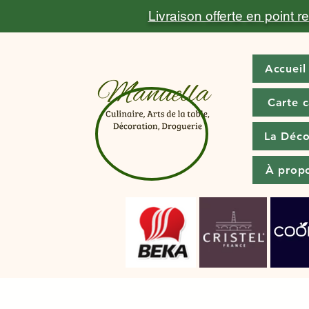
Livraison offerte en point 
Accueil
Carte 
La Déco
À prop