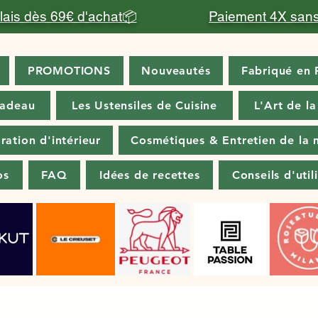
relais dès 69€ d'achat📦
Paiement 4X sans
PROMOTIONS
Nouveautés
Fabriqué en 
cadeau
Les Ustensiles de Cuisine
L'Art de la
ration d'intérieur
Cosmétiques & Entretien de la 
os
FAQ
Idées de recettes
Conseils d'util